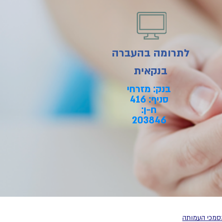
לתרומה בהעברה
בנקאית
בנק: מזרחי
סניף: 416
ח-ן:
203846
מסמכי העמותה