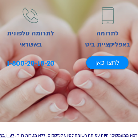
לתרומה
לתרומה טלפונית
באפליקציית
ביט
באשראי
לחצו כאן
1-800-20-18-20
פא ממעמקים" הינה עמותה רשומה לסיוע לנזקקים, ללא מטרות רווח.
לעיון ב